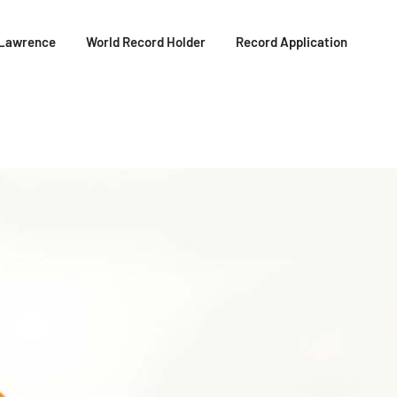
Lawrence
World Record Holder
Record Application